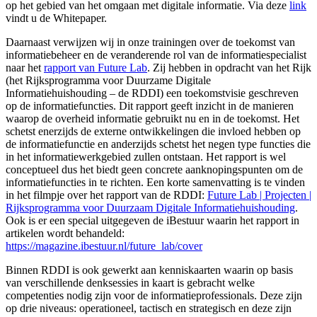
op het gebied van het omgaan met digitale informatie. Via deze
link
vindt u de Whitepaper.
Daarnaast verwijzen wij in onze trainingen over de toekomst van
informatiebeheer en de veranderende rol van de informatiespecialist
naar het
rapport van Future Lab
. Zij hebben in opdracht van het Rijk
(het Rijksprogramma voor Duurzame Digitale
Informatiehuishouding – de RDDI) een toekomstvisie geschreven
op de informatiefuncties. Dit rapport geeft inzicht in de manieren
waarop de overheid informatie gebruikt nu en in de toekomst. Het
schetst enerzijds de externe ontwikkelingen die invloed hebben op
de informatiefunctie en anderzijds schetst het negen type functies die
in het informatiewerkgebied zullen ontstaan. Het rapport is wel
conceptueel dus het biedt geen concrete aanknopingspunten om de
informatiefuncties in te richten. Een korte samenvatting is te vinden
in het filmpje over het rapport van de RDDI:
Future Lab | Projecten |
Rijksprogramma voor Duurzaam Digitale Informatiehuishouding
.
Ook is er een special uitgegeven de iBestuur waarin het rapport in
artikelen wordt behandeld:
https://magazine.ibestuur.nl/future_lab/cover
Binnen RDDI is ook gewerkt aan kenniskaarten waarin op basis
van verschillende denksessies in kaart is gebracht welke
competenties nodig zijn voor de informatieprofessionals. Deze zijn
op drie niveaus: operationeel, tactisch en strategisch en deze zijn