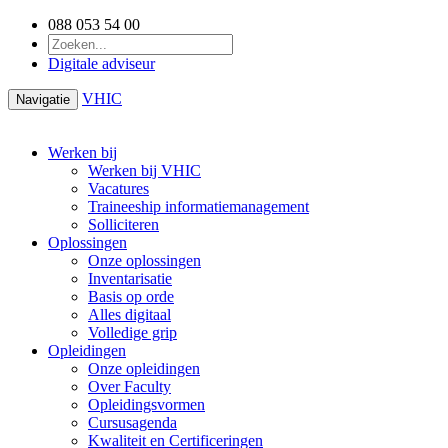
088 053 54 00
Digitale adviseur
VHIC
Navigatie
Werken bij
Werken bij VHIC
Vacatures
Traineeship informatiemanagement
Solliciteren
Oplossingen
Onze oplossingen
Inventarisatie
Basis op orde
Alles digitaal
Volledige grip
Opleidingen
Onze opleidingen
Over Faculty
Opleidingsvormen
Cursusagenda
Kwaliteit en Certificeringen