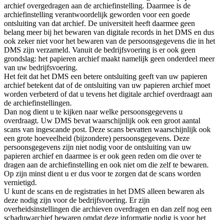
archief overgedragen aan de archiefinstelling. Daarmee is de
archiefinstelling verantwoordelijk geworden voor een goede
ontsluiting van dat archief. De universiteit heeft daarmee geen
belang meer bij het bewaren van digitale records in het DMS en dus
ook zeker niet voor het bewaren van de persoonsgegevens die in het
DMS zijn verzameld. Vanuit de bedrijfsvoering is er ook geen
grondslag: het papieren archief maakt namelijk geen onderdeel meer
van uw bedrijfsvoering.
Het feit dat het DMS een betere ontsluiting geeft van uw papieren
archief betekent dat of de ontsluiting van uw papieren archief moet
worden verbeterd of dat u tevens het digitale archief overdraagt aan
de archiefinstellingen.
Dan nog dient u te kijken naar welke persoonsgegevens u
overdraagt. Uw DMS bevat waarschijnlijk ook een groot aantal
scans van ingescande post. Deze scans bevatten waarschijnlijk ook
een grote hoeveelheid (bijzondere) persoonsgegevens. Deze
persoonsgegevens zijn niet nodig voor de ontsluiting van uw
papieren archief en daarmee is er ook geen reden om die over te
dragen aan de archiefinstelling en ook niet om die zelf te bewaren.
Op zijn minst dient u er dus voor te zorgen dat de scans worden
vernietigd.
U kunt de scans en de registraties in het DMS alleen bewaren als
deze nodig zijn voor de bedrijfsvoering. Er zijn
overheidsinstellingen die archieven overdragen en dan zelf nog een
schaduwarchief bewaren omdat deze informatie nodig is voor het