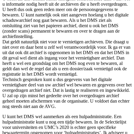
u informatie nodig heeft uit de archieven die u heeft overgedragen.
U heeft dus ook geen reden meer om de persoonsgegevens te
bewaren. U kunt namelijk ook niet aangeven hoelang u het digitale
schaduwarchief nog gaat bewaren. Als u het DMS ziet als
ontsluiting ziet van het papieren archief, dient u ook het DMS
(zonder scans) permanent te bewaren en over te dragen aan de
archiefinstelling.
Dat geldt natuurlijk niet voor te vernietigen archieven. Die draagt u
niet over en daar bent u zelf wel verantwoordelijk voor. Ik ga er van
uit dat ook dit archief is opgenomen in het DMS en dat het DMS in
dit geval wel dient als ingang voor het vernietigbare archief. Dan
heeft u wel een grondslag om het DMS nog even te bewaren, al
geldt dan wel de regel dat als u een dossier/zaak vernietigd ook de
registratie in het DMS wordt vernietigd.
Technisch gesproken kunt u dus gegevens van het digitale
vernietigbare deel van uw archief wel bewaren en gegevens over het
overgedragen archief niet. Dat is lastig te realiseren en ingewikkeld.
U zal op zijn minst het gedeelte over het overgedragen archief
geheel moeten afschermen van de organisatie. U voldoet dan echter
nog steeds niet aan de AVG.
U kunt het DMS wel aanmerken als een hulpadministratie. Een
hulpadministratie kunt u nog een tijdje bewaren. In de Selectielijst
voor universiteiten en UMC’s 2020 is echter geen specifieke
bewaartermijn opgenomen voor ‘hulpadministraties’. Ik adviseer u