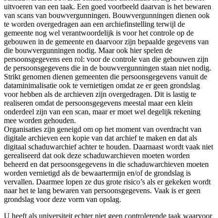
uitvoeren van een taak. Een goed voorbeeld daarvan is het bewaren
van scans van bouwvergunningen. Bouwvergunningen dienen ook
te worden overgedragen aan een archiefinstelling terwijl de
gemeente nog wel verantwoordelijk is voor het controle op de
gebouwen in de gemeente en daarvoor zijn bepaalde gegevens van
die bouwvergunningen nodig. Maar ook hier spelen de
persoonsgegevens een rol: voor de controle van die gebouwen zijn
de persoonsgegevens die in de bouwvergunningen staan niet nodig.
Strikt genomen dienen gemeenten die persoonsgegevens vanuit de
dataminimalisatie ook te vernietigen omdat ze er geen grondslag
voor hebben als de archieven zijn overgedragen. Dit is lastig te
realiseren omdat de persoonsgegevens meestal maar een klein
onderdeel zijn van een scan, maar er moet wel degelijk rekening
mee worden gehouden.
Organisaties zijn geneigd om op het moment van overdracht van
digitale archieven een kopie van dat archief te maken en dat als
digitaal schaduwarchief achter te houden. Daarnaast wordt vaak niet
gerealiseerd dat ook deze schaduwarchieven moeten worden
beheerd en dat persoonsgegevens in die schaduwarchieven moeten
worden vernietigd als de bewaartermijn en/of de grondslag is
vervallen. Daarmee lopen ze dus grote risico’s als er gekeken wordt
naar het te lang bewaren van persoonsgegevens. Vaak is er geen
grondslag voor deze vorm van opslag.
U heeft als universiteit echter niet geen controlerende taak waarvoor