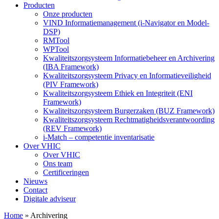
Producten
Onze producten
VIND Informatiemanagement (i-Navigator en Model-
DSP)
RMTool
WPTool
Kwaliteitszorgsysteem Informatiebeheer en Archivering
(IBA Framework)
Kwaliteitszorgsysteem Privacy en Informatieveiligheid
(PIV Framework)
Kwaliteitszorgsysteem Ethiek en Integriteit (ENI
Framework)
Kwaliteitszorgsysteem Burgerzaken (BUZ Framework)
Kwaliteitszorgsysteem Rechtmatigheidsverantwoording
(REV Framework)
i-Match – competentie inventarisatie
Over VHIC
Over VHIC
Ons team
Certificeringen
Nieuws
Contact
Digitale adviseur
Home
»
Archivering