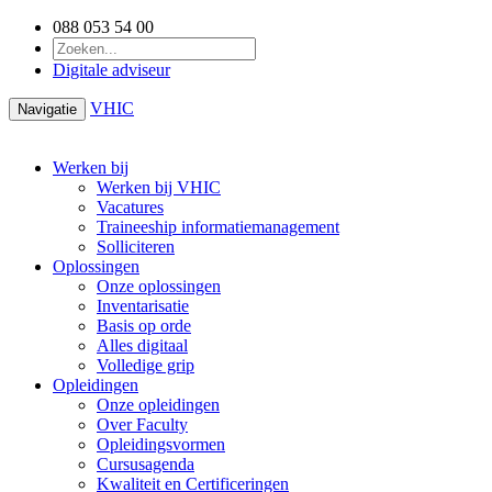
088 053 54 00
Digitale adviseur
VHIC
Navigatie
Werken bij
Werken bij VHIC
Vacatures
Traineeship informatiemanagement
Solliciteren
Oplossingen
Onze oplossingen
Inventarisatie
Basis op orde
Alles digitaal
Volledige grip
Opleidingen
Onze opleidingen
Over Faculty
Opleidingsvormen
Cursusagenda
Kwaliteit en Certificeringen