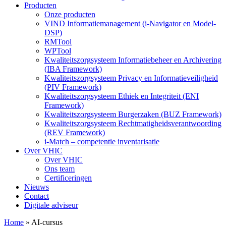
Producten
Onze producten
VIND Informatiemanagement (i-Navigator en Model-
DSP)
RMTool
WPTool
Kwaliteitszorgsysteem Informatiebeheer en Archivering
(IBA Framework)
Kwaliteitszorgsysteem Privacy en Informatieveiligheid
(PIV Framework)
Kwaliteitszorgsysteem Ethiek en Integriteit (ENI
Framework)
Kwaliteitszorgsysteem Burgerzaken (BUZ Framework)
Kwaliteitszorgsysteem Rechtmatigheidsverantwoording
(REV Framework)
i-Match – competentie inventarisatie
Over VHIC
Over VHIC
Ons team
Certificeringen
Nieuws
Contact
Digitale adviseur
Home
»
AI-cursus