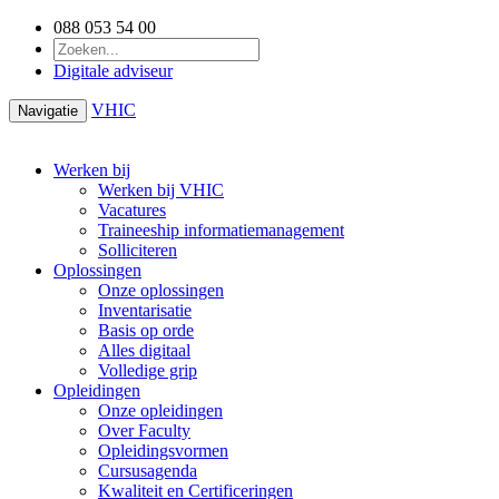
088 053 54 00
Digitale adviseur
VHIC
Navigatie
Werken bij
Werken bij VHIC
Vacatures
Traineeship informatiemanagement
Solliciteren
Oplossingen
Onze oplossingen
Inventarisatie
Basis op orde
Alles digitaal
Volledige grip
Opleidingen
Onze opleidingen
Over Faculty
Opleidingsvormen
Cursusagenda
Kwaliteit en Certificeringen